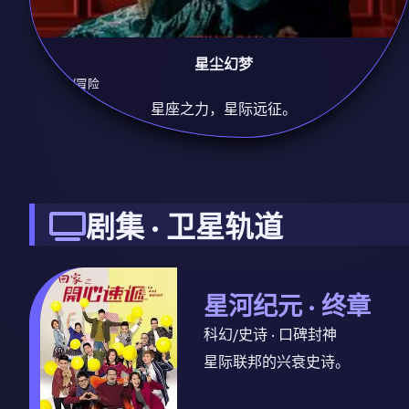
星尘幻梦
9.3
科幻/冒险
星座之力，星际远征。
剧集 · 卫星轨道
星河纪元 · 终章
科幻/史诗 · 口碑封神
星际联邦的兴衰史诗。