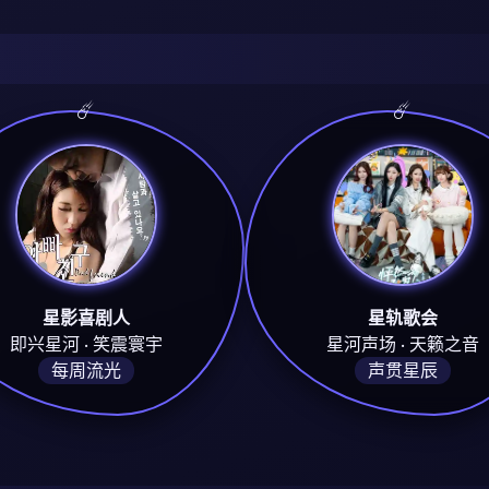
星影喜剧人
星轨歌会
即兴星河 · 笑震寰宇
星河声场 · 天籁之音
每周流光
声贯星辰