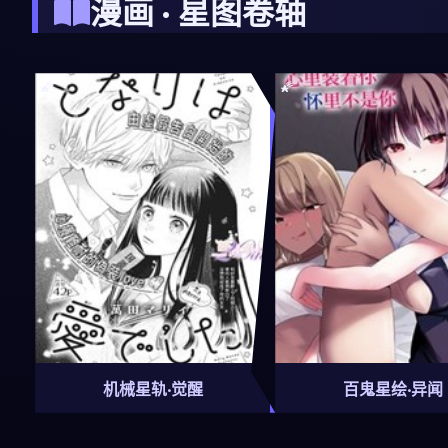
漫画 · 星图卷轴
机械星轨·觉醒
百鬼星绘·异闻