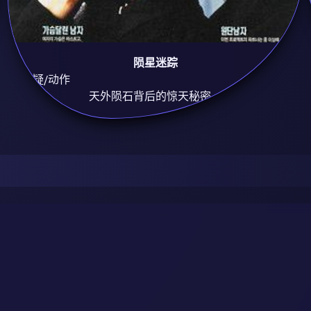
陨星迷踪
8.9
悬疑/动作
天外陨石背后的惊天秘密。