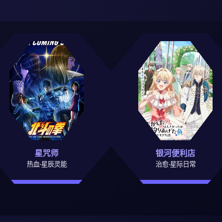
星咒师
银河便利店
热血·星辰灵能
治愈·星际日常