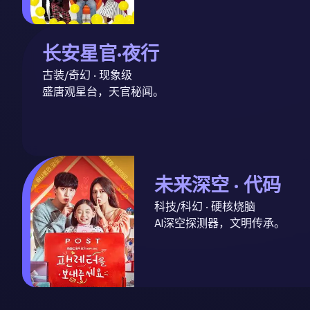
长安星官·夜行
古装/奇幻 · 现象级
盛唐观星台，天官秘闻。
未来深空 · 代码
科技/科幻 · 硬核烧脑
AI深空探测器，文明传承。