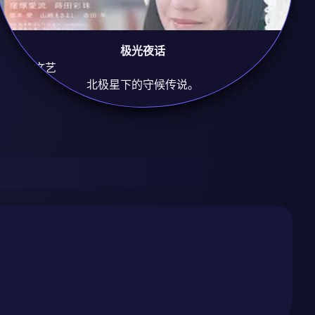
极光夜话
8.8
治愈/文艺
北极星下的守候传说。