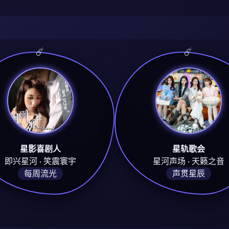
星影喜剧人
星轨歌会
即兴星河 · 笑震寰宇
星河声场 · 天籁之音
每周流光
声贯星辰