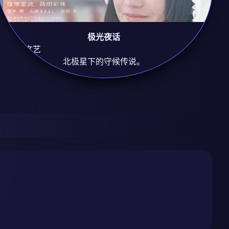
极光夜话
8.8
治愈/文艺
北极星下的守候传说。