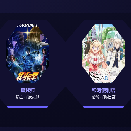
星咒师
银河便利店
热血·星辰灵能
治愈·星际日常