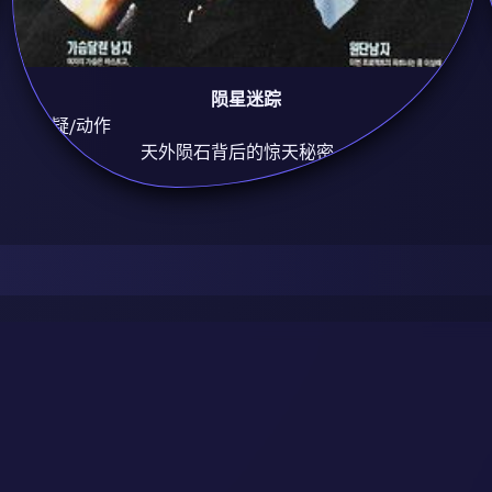
陨星迷踪
8.9
悬疑/动作
天外陨石背后的惊天秘密。