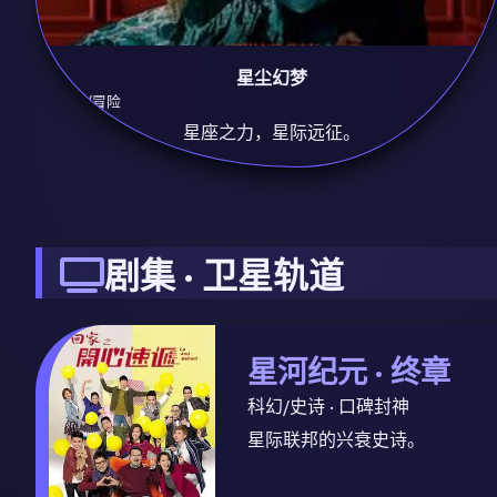
星尘幻梦
9.3
科幻/冒险
星座之力，星际远征。
剧集 · 卫星轨道
星河纪元 · 终章
科幻/史诗 · 口碑封神
星际联邦的兴衰史诗。