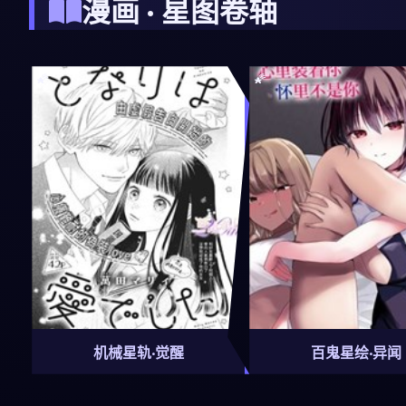
漫画 · 星图卷轴
机械星轨·觉醒
百鬼星绘·异闻