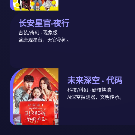
长安星官·夜行
古装/奇幻 · 现象级
盛唐观星台，天官秘闻。
未来深空 · 代码
科技/科幻 · 硬核烧脑
AI深空探测器，文明传承。